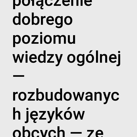
połączenie
dobrego
poziomu
wiedzy ogólnej
—
rozbudowanyc
h języków
obcych — ze