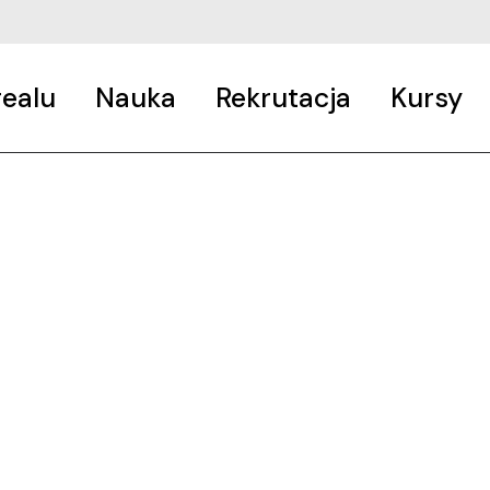
realu
Nauka
Rekrutacja
Kursy
Jak uczymy?
Jak oceniamy?
Specjalizacje
Języki
Wyjazdy