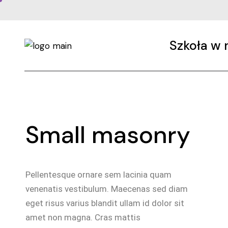
Szkoła w 
System
Wartości
Small masonry
Zespół
Współpraca
Społeczność
Pellentesque ornare sem lacinia quam
Nasze Miejsce
venenatis vestibulum. Maecenas sed diam
eget risus varius blandit ullam id dolor sit
amet non magna. Cras mattis