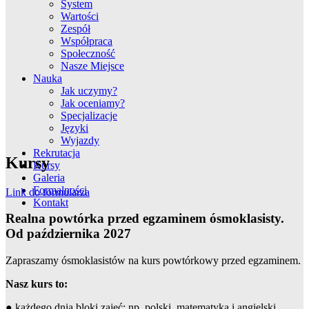
System
Wartości
Zespół
Współpraca
Społeczność
Nasze Miejsce
Nauka
Jak uczymy?
Jak oceniamy?
Specjalizacje
Języki
Wyjazdy
Rekrutacja
Kursy
Kursy
Galeria
Formalności
Link do formularza
Kontakt
Realna powtórka przed egzaminem ósmoklasisty.
Od października 2027
Zapraszamy ósmoklasistów na kurs powtórkowy przed egzaminem.
Nasz kurs to:
● każdego dnia bloki zajęć: np. polski, matematyka i angielski