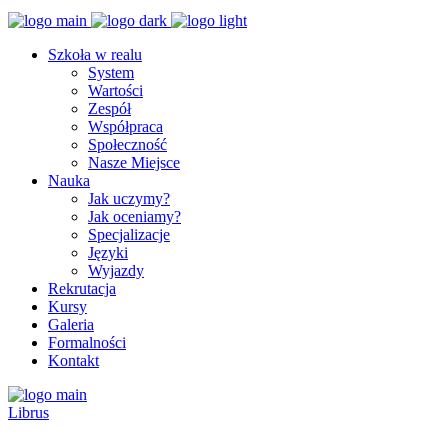
Szkoła w realu
System
Wartości
Zespół
Współpraca
Społeczność
Nasze Miejsce
Nauka
Jak uczymy?
Jak oceniamy?
Specjalizacje
Języki
Wyjazdy
Rekrutacja
Kursy
Galeria
Formalności
Kontakt
Librus