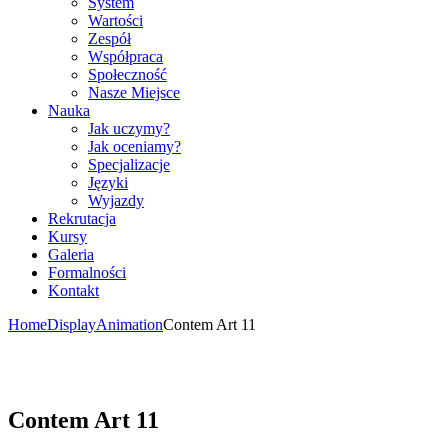
System
Wartości
Zespół
Współpraca
Społeczność
Nasze Miejsce
Nauka
Jak uczymy?
Jak oceniamy?
Specjalizacje
Języki
Wyjazdy
Rekrutacja
Kursy
Galeria
Formalności
Kontakt
Home
Display
Animation
Contem Art 11
Contem Art 11