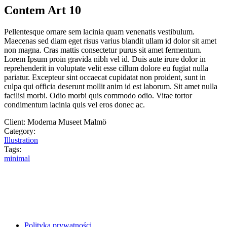
Contem Art 10
Pellentesque ornare sem lacinia quam venenatis vestibulum.
Maecenas sed diam eget risus varius blandit ullam id dolor sit amet
non magna. Cras mattis consectetur purus sit amet fermentum.
Lorem Ipsum proin gravida nibh vel id. Duis aute irure dolor in
reprehenderit in voluptate velit esse cillum dolore eu fugiat nulla
pariatur. Excepteur sint occaecat cupidatat non proident, sunt in
culpa qui officia deserunt mollit anim id est laborum. Sit amet nulla
facilisi morbi. Odio morbi quis commodo odio. Vitae tortor
condimentum lacinia quis vel eros donec ac.
Client:
Moderna Museet Malmö
Category:
Illustration
Tags:
minimal
Polityka prywatności