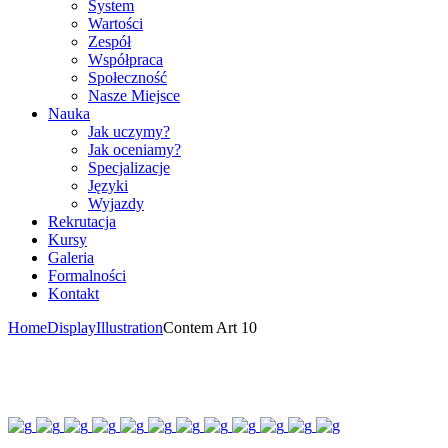
System
Wartości
Zespół
Współpraca
Społeczność
Nasze Miejsce
Nauka
Jak uczymy?
Jak oceniamy?
Specjalizacje
Języki
Wyjazdy
Rekrutacja
Kursy
Galeria
Formalności
Kontakt
Home
Display
Illustration
Contem Art 10