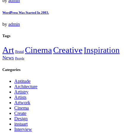
by
admin
WordPress Was Started In 2003.
by
admin
Tags
Art
Cinema
Creative
Inspiration
Brutal
News
People
Categories
Aptitude
Architecture
Artistry
Artists
Artwork
Cinema
Create
Design
instaart
Interview