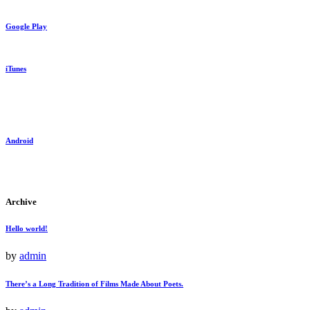
Google Play
iTunes
Android
Archive
Hello world!
by
admin
There’s a Long Tradition of Films Made About Poets.