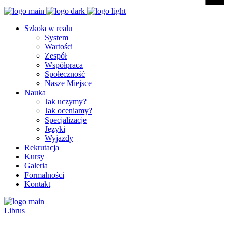
Szkoła w realu
System
Wartości
Zespół
Współpraca
Społeczność
Nasze Miejsce
Nauka
Jak uczymy?
Jak oceniamy?
Specjalizacje
Języki
Wyjazdy
Rekrutacja
Kursy
Galeria
Formalności
Kontakt
Librus