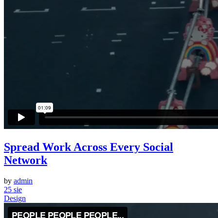
Spread Work Across Every Social
Network
by
admin
25
sie
Design