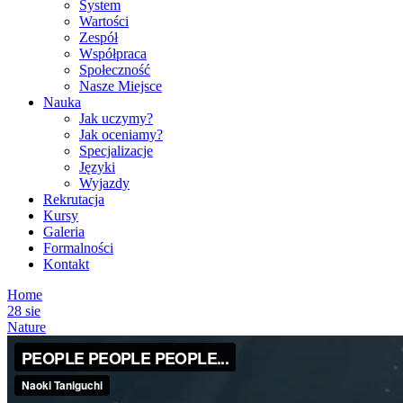
System
Wartości
Zespół
Współpraca
Społeczność
Nasze Miejsce
Nauka
Jak uczymy?
Jak oceniamy?
Specjalizacje
Języki
Wyjazdy
Rekrutacja
Kursy
Galeria
Formalności
Kontakt
Home
28
sie
Nature