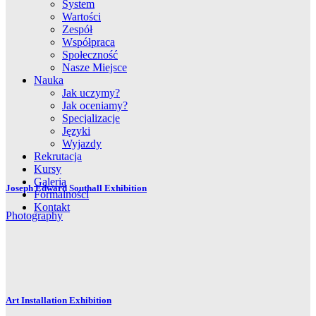
System
Wartości
Zespół
Współpraca
Społeczność
Nasze Miejsce
Nauka
Jak uczymy?
Jak oceniamy?
Specjalizacje
Języki
Wyjazdy
Rekrutacja
Kursy
Galeria
Joseph Edward Southall Exhibition
Formalności
Kontakt
Photography
Art Installation Exhibition