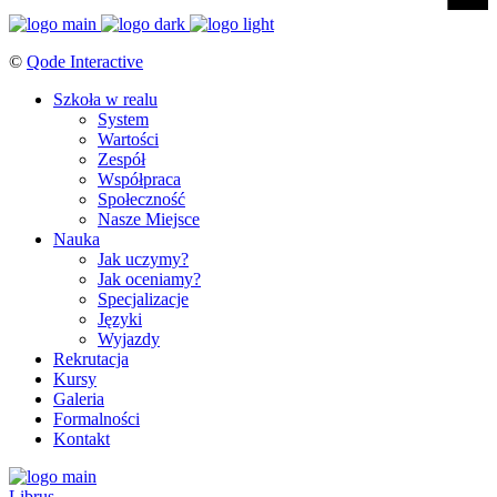
©
Qode Interactive
Szkoła w realu
System
Wartości
Zespół
Współpraca
Społeczność
Nasze Miejsce
Nauka
Jak uczymy?
Jak oceniamy?
Specjalizacje
Języki
Wyjazdy
Rekrutacja
Kursy
Galeria
Formalności
Kontakt
Librus