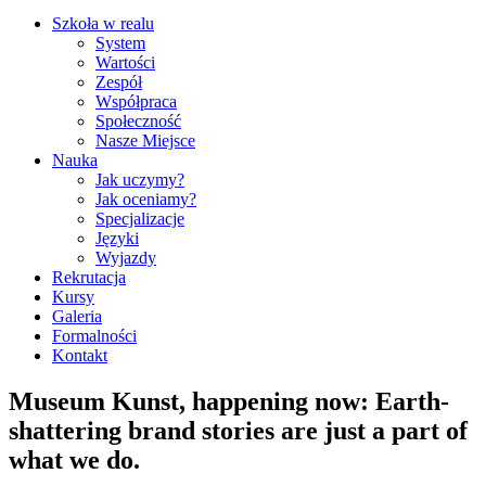
Szkoła w realu
System
Wartości
Zespół
Współpraca
Społeczność
Nasze Miejsce
Nauka
Jak uczymy?
Jak oceniamy?
Specjalizacje
Języki
Wyjazdy
Rekrutacja
Kursy
Galeria
Formalności
Kontakt
Museum Kunst, happening now: Earth-
shattering brand stories are just a part of
what we do.