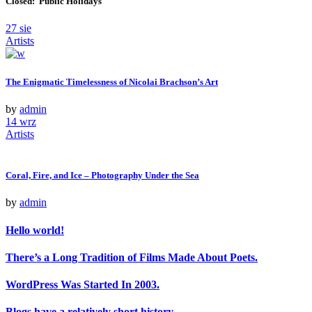
Closed: Public Holidays
27
sie
Artists
The Enigmatic Timelessness of Nicolai Brachson’s Art
by
admin
14
wrz
Artists
Coral, Fire, and Ice – Photography Under the Sea
by
admin
Hello world!
There’s a Long Tradition of Films Made About Poets.
WordPress Was Started In 2003.
Blogs have a relatively short history